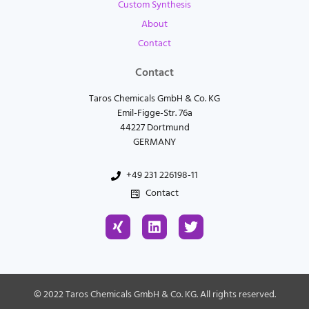
Custom Synthesis
About
Contact
Contact
Taros Chemicals GmbH & Co. KG
Emil-Figge-Str. 76a
44227 Dortmund
GERMANY
+49 231 226198-11
Contact
X
L
T
i
i
w
n
n
i
g
k
t
e
t
d
e
© 2022 Taros Chemicals GmbH & Co. KG. All rights reserved.
i
r