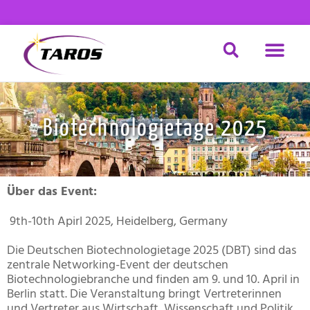
Zum
Inhalt
springen
CHEMISCHE DI
Biotechnologietage 2025
Über das Event:
9th-10th Apirl 2025, Heidelberg, Germany
Die Deutschen Biotechnologietage 2025 (DBT) sind das
zentrale Networking-Event der deutschen
Biotechnologiebranche und finden am 9. und 10. April in
Berlin statt. Die Veranstaltung bringt Vertreterinnen
und Vertreter aus Wirtschaft, Wissenschaft und Politik