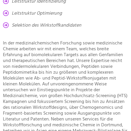
Leitstruktur Identifizierung
Leitstruktur Optimierung
Selektion des Wirkstoffkandidaten
In der medizinalchemischen Forschung sowie medizinische
Chemie arbeiten wir mit einem Team, welches breite
Erfahrung auf biomolekularen Targets aus allen Genfamilien
und therapeutischen Bereichen hat. Unsere Expertise reicht
von niedermolekularen Verbindungen, Peptiden sowie
Peptidomimetika bis hin zu größeren und komplexeren
Molekülen wie Ab- und Peptid-Wirkstoffkonjugaten mit
kleinen Molekülen. Auf unvoreingenommene Weise
untersuchen wir Einstiegspunkte in Projekte der
Medizinalchemie, von großen Hochdurchsatz-Screening (HTS)
Kampagnen und fokussiertem Screening bis hin zu Ansätzen
des rationalen Wirkstoffdesigns, über Chemogenomics und
Fragment-basiertes Screening sowie Ausgangspunkte von
Literatur und Patenten. Neben unseren Services für die
Wirkstoffforschung und medizinische Chemie in Dortmund,
betreiben wir in Asien eine eigene Mehrzweck-Pilotanlage für