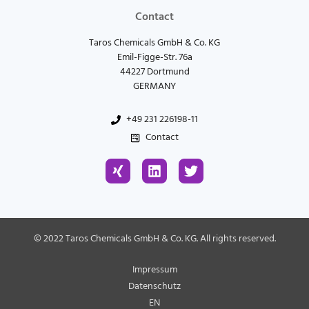
Contact
Taros Chemicals GmbH & Co. KG
Emil-Figge-Str. 76a
44227 Dortmund
GERMANY
+49 231 226198-11
Contact
X
L
T
i
i
w
n
n
i
g
k
t
e
t
d
e
© 2022 Taros Chemicals GmbH & Co. KG. All rights reserved.
i
r
n
Impressum
Datenschutz
EN