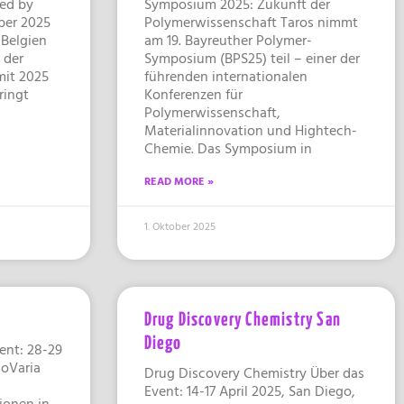
ed by
Symposium 2025: Zukunft der
ber 2025
Polymerwissenschaft Taros nimmt
 Belgien
am 19. Bayreuther Polymer-
 der
Symposium (BPS25) teil – einer der
mit 2025
führenden internationalen
ringt
Konferenzen für
Polymerwissenschaft,
Materialinnovation und Hightech-
Chemie. Das Symposium in
READ MORE »
1. Oktober 2025
Drug Discovery Chemistry San
Diego
ent: ​28-29
ioVaria
Drug Discovery Chemistry Über das
Event: 14-17 April 2025, San Diego,
ionen in