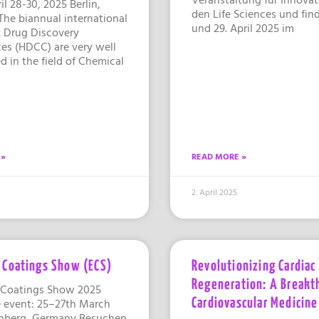
il 28-30, 2025 Berlin,
den Life Sciences und fin
he biannual international
und 29. April 2025 im
 Drug Discovery
es (HDCC) are very well
d in the field of Chemical
 »
READ MORE »
2. April 2025
 Coatings Show (ECS)
Revolutionizing Cardiac
Regeneration: A Breakt
 Coatings Show 2025
 event: 25–27th March
Cardiovascular Medicine
nberg, Germany Besuchen