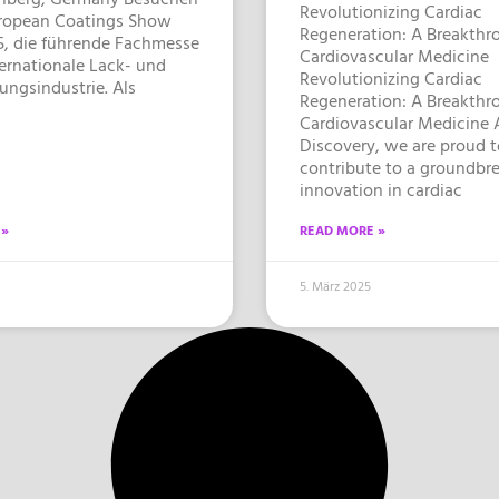
Revolutionizing Cardiac
uropean Coatings Show
Regeneration: A Breakthr
5, die führende Fachmesse
Cardiovascular Medicine
ternationale Lack- und
Revolutionizing Cardiac
ungsindustrie. Als
Regeneration: A Breakthr
Cardiovascular Medicine 
Discovery, we are proud t
contribute to a groundbr
innovation in cardiac
 »
READ MORE »
5. März 2025