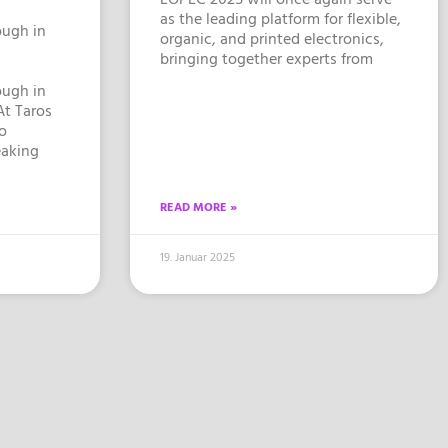
as the leading platform for flexible,
ough in
organic, and printed electronics,
bringing together experts from
ough in
At Taros
o
eaking
READ MORE »
19. Januar 2025