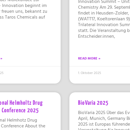
Innovation Summit – Unit
– Innovation beginnt im
Chemistry Am 29. Septem
r freuen uns, bekannt zu
findet in Heusden-Zolder,
ss Taros Chemicals auf
(WATT17, Koeltorenlaan 9)
Trilateral Innovation Sum
statt. Die Veranstaltung b
Entscheider:innen,
 »
READ MORE »
025
1. Oktober 2025
ional Helmholtz Drug
BioVaria 2025
y Conference 2025
BioVaria 2025 Über das Ev
April, Munich, Germany B
onal Helmhotz Drug
2025 ist Europas führende
 Conference About the
Veranstaltung für Innovat