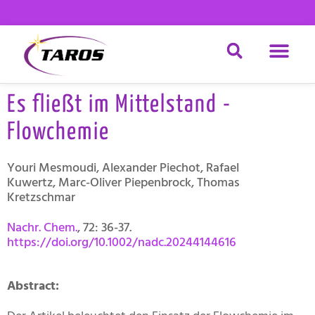
Zum
Inhalt
springen
CHEMISCHE DI
Es fließt im Mittelstand -
Flowchemie
Youri Mesmoudi
,
Alexander Piechot
,
Rafael
Kuwertz
,
Marc-Oliver Piepenbrock
,
Thomas
Kretzschmar
Nachr. Chem.
, 72: 36-37.
https://doi.org/10.1002/nadc.20244144616
Abstract: