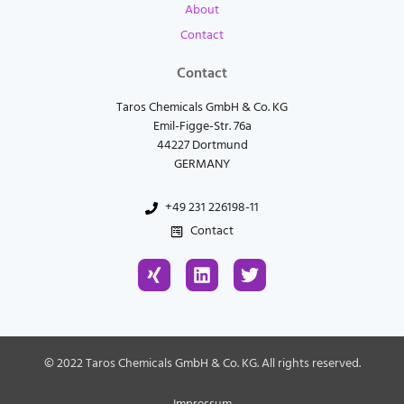
About
Contact
Contact
Taros Chemicals GmbH & Co. KG
Emil-Figge-Str. 76a
44227 Dortmund
GERMANY
+49 231 226198-11
Contact
X
L
T
i
i
w
n
n
i
g
k
t
e
t
d
e
© 2022 Taros Chemicals GmbH & Co. KG. All rights reserved.
i
r
n